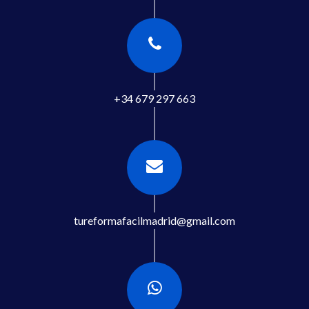
+34 679 297 663
tureformafacilmadrid@gmail.com